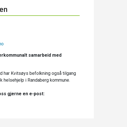
en
no
interkommunalt samarbeid med
 har Kvitsøys befolkning også tilgang
isk helsehjelp i Randaberg kommune.
oss gjerne en e-post: