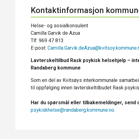
Kontaktinformasjon kommun
Helse- og sosialkonsulent
Camilla Garvik de Azua
Tlf: 969 47 813
E-post:
Camilla.Garvik.deAzua@kvitsoy.kommune.
Lavterskeltilbud Rask psykisk helsehjelp – 
Randaberg kommune
Som en del av Kvitsøys interkommunale samarbeid
til oppfølging innen lavterskeltilbudet Rask psyk
Har du spørsmål eller tilbakemeldinger, send 
psykiskhelse@randaberg.kommune.no
.