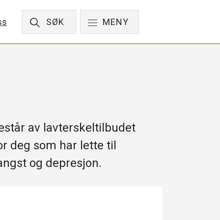
ss
SØK
MENY
estår av lavterskeltilbudet
or deg som har lette til
angst og depresjon.