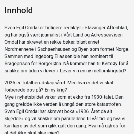
Innhold
Sven Egil Omdal er tidligere redaktør i Stavanger Aftenblad,
og har også vært journalist i Vårt Land og Adresseavisen.
Omdal har skrevet en rekke bøker, blant annet
Nordmennene i Sachsenhausen og Byen som formet Norge.
Sammen med Ingeborg Eliassen ble han nominert til
Brageprisen for Borgerlønn. Nå kommer han til Kvitsøy for å
snakke om tiden vi lever i. Lever vi i en ny mellomkrigstid?
2026 er Totalberedskapsåret. Men hva er det vi skal
forberede oss på? En ny krig?
Mye i nyhetsbildet virkar som et ekko fra 1930-talet. Den
gang greidde ikke verden å unngå den store katastrofen.
Sven Egil Omdal har skrevet boka «1936. Året da alt
skjedde» og vil snakke om parallellene til vår tid, og hva vi
kan lære av det som gikk galt den gang. Hva må gjøres for
at det ikke skal skje igjen?