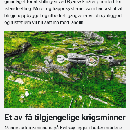
grunnlaget for at stillingen ved Øyarsvik nå er prioritert for
istandsetting. Murer og trappesystemer som har rast ut vil
bli gjenoppbygget og utbedret, gangveier vil bli synliggjort,
og rustet jern vil bli satt inn med lanolin.
Et av få tilgjengelige krigsminner
Mange av krigsminnene på Kvitsøy ligger i beiteområdene i