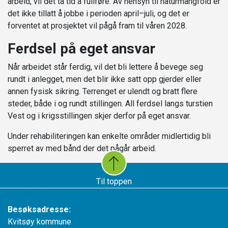
arbeid, vil det ta tid å fullføre. Av hensyn til naturmangfold er
det ikke tillatt å jobbe i perioden april–juli, og det er
forventet at prosjektet vil pågå fram til våren 2028.
Ferdsel på eget ansvar
Når arbeidet står ferdig, vil det bli lettere å bevege seg
rundt i anlegget, men det blir ikke satt opp gjerder eller
annen fysisk sikring. Terrenget er ulendt og bratt flere
steder, både i og rundt stillingen. All ferdsel langs turstien
Vest og i krigsstillingen skjer derfor på eget ansvar.
Under rehabiliteringen kan enkelte områder midlertidig bli
sperret av med bånd der det pågår arbeid.
Til toppen
Besøksadresse:
Kvitsøy kommune