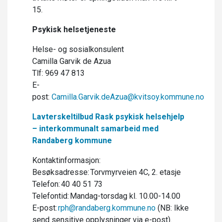
15.
Psykisk helsetjeneste
Helse- og sosialkonsulent
Camilla Garvik de Azua
Tlf: 969 47 813
E-
post:
Camilla.Garvik.deAzua@kvitsoy.kommune.no
Lavterskeltilbud Rask psykisk helsehjelp
– interkommunalt samarbeid med
Randaberg kommune
Kontaktinformasjon:
Besøksadresse: Torvmyrveien 4C, 2. etasje
Telefon: 40 40 51 73
Telefontid: Mandag-torsdag kl. 10.00-14.00
E-post:
rph@randaberg.kommune.no
(NB: Ikke
send sensitive opplysninger via e-post).