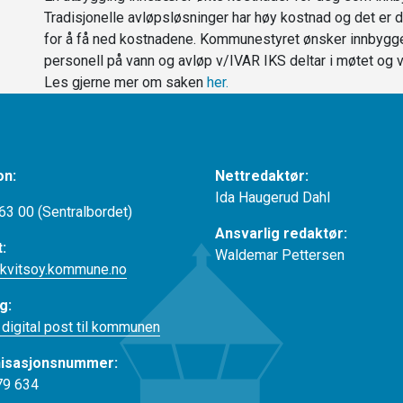
Tradisjonelle avløpsløsninger har høy kostnad og det er d
for å få ned kostnadene. Kommunestyret ønsker innbygg
personell på vann og avløp v/IVAR IKS deltar i møtet og v
Les gjerne mer om saken
her.
on:
Nettredaktør:
Ida Haugerud Dahl
63 00 (Sentralbordet)
Ansvarlig redaktør:
t:
Waldemar Pettersen
kvitsoy.kommune.no
g:
 digital post til kommunen
isasjonsnummer:
79 634