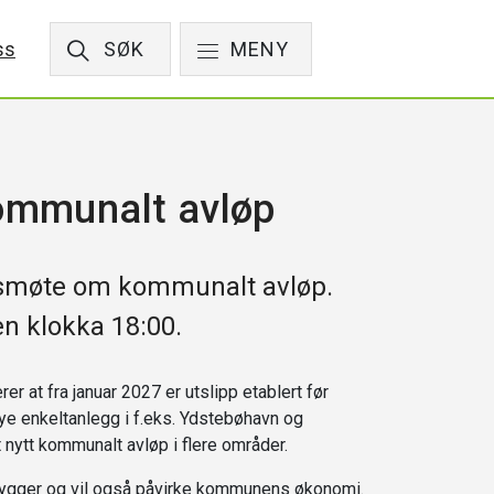
ss
SØK
MENY
ommunalt avløp
smøte om kommunalt avløp.
en klokka 18:00.
r at fra januar 2027 er utslipp etablert før
 nye enkeltanlegg i f.eks. Ydstebøhavn og
nytt kommunalt avløp i flere områder.
bygger og vil også påvirke kommunens økonomi.