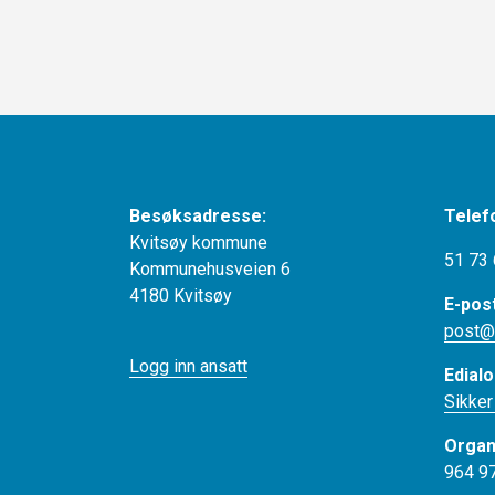
Besøksadresse:
Telef
Kvitsøy kommune
51 73 
Kommunehusveien 6
4180 Kvitsøy
E-pos
post@
Logg inn ansatt
Edialo
Sikker
Organ
964 9