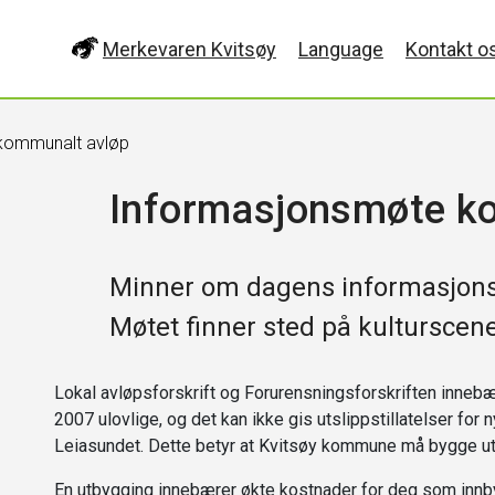
Merkevaren Kvitsøy
Language
Kontakt o
kommunalt avløp
Informasjonsmøte k
Minner om dagens informasjon
Møtet finner sted på kulturscen
Lokal avløpsforskrift og Forurensningsforskriften innebære
2007 ulovlige, og det kan ikke gis utslippstillatelser for
Leiasundet. Dette betyr at Kvitsøy kommune må bygge ut 
En utbygging innebærer økte kostnader for deg som inn