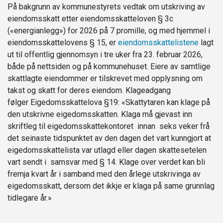
På bakgrunn av kommunestyrets vedtak om utskriving av
eiendomsskatt etter eiendomsskatteloven § 3c
(«energianlegg») for 2026 på 7 promille, og med hjemmel i
eiendomsskattelovens § 15, er
eiendomsskattelistene
lagt
ut til offentlig gjennomsyn i tre uker fra 23. februar 2026,
både på nettsiden og på kommunehuset. Eiere av samtlige
skattlagte eiendommer er tilskrevet med opplysning om
takst og skatt for deres eiendom. Klageadgang
følger Eigedomsskattelova §19: «Skattytaren kan klage på
den utskrivne eigedomsskatten. Klaga må gjevast inn
skriftleg til eigedomsskattekontoret innan seks veker frå
det seinaste tidspunktet av den dagen det vart kunngjort at
eigedomsskattelista var utlagd eller dagen skattesetelen
vart sendt i samsvar med § 14. Klage over verdet kan bli
fremja kvart år i samband med den årlege utskrivinga av
eigedomsskatt, dersom det ikkje er klaga på same grunnlag
tidlegare år.»