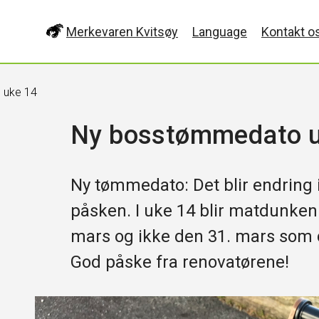
Merkevaren Kvitsøy
Language
Kontakt o
e uke 14
Ny bosstømmedato u
Ny tømmedato: Det blir endring
påsken. I uke 14 blir matdunke
mars og ikke den 31. mars som 
God påske fra renovatørene!