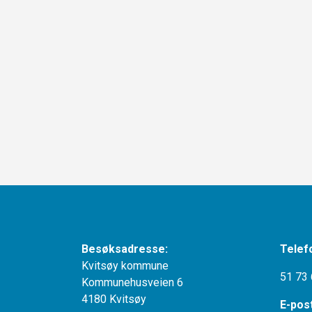
Besøksadresse:
Telef
Kvitsøy kommune
51 73 
Kommunehusveien 6
4180 Kvitsøy
E-pos