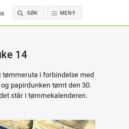
ss
SØK
MENY
ke 14
 i tømmeruta i forbindelse med
n og papirdunken tømt den 30.
det står i tømmekalenderen.