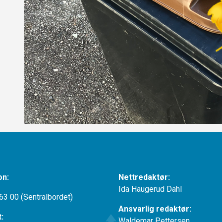
on:
Nettredaktør:
Ida Haugerud Dahl
63 00 (Sentralbordet)
Ansvarlig redaktør:
t:
Waldemar Pettersen