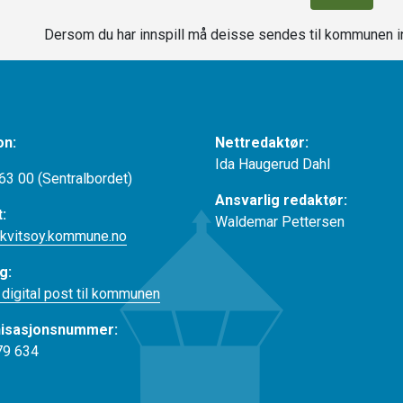
Dersom du har innspill må deisse sendes til kommunen in
on:
Nettredaktør:
Ida Haugerud Dahl
63 00 (Sentralbordet)
Ansvarlig redaktør:
t:
Waldemar Pettersen
kvitsoy.kommune.no
g:
 digital post til kommunen
isasjonsnummer:
79 634