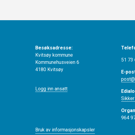
Besøksadresse:
Telef
Kvitsøy kommune
51 73 
Kommunehusveien 6
4180 Kvitsøy
E-pos
post@
Logg inn ansatt
Edialo
Sikker
Organ
964 9
Bruk av informasjonskapsler