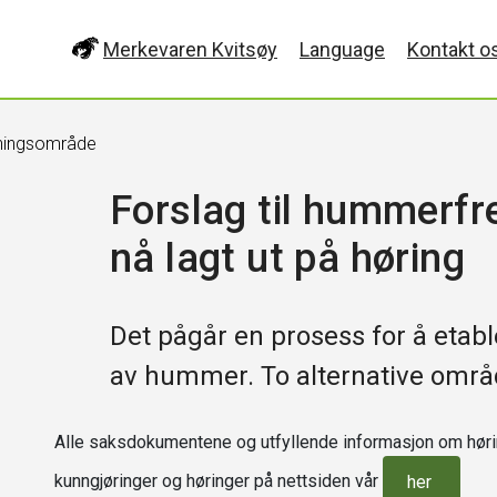
Merkevaren Kvitsøy
Language
Kontakt o
ningsområde
Forslag til hummerf
nå lagt ut på høring
Det pågår en prosess for å etabl
av hummer. To alternative områd
Alle saksdokumentene og utfyllende informasjon om høri
kunngjøringer og høringer på nettsiden vår
her