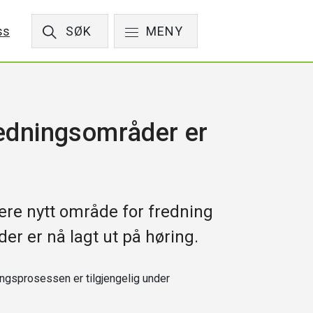
ss
SØK
MENY
redningsområder er
ere nytt område for fredning
er er nå lagt ut på høring.
ngsprosessen er tilgjengelig under