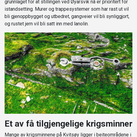
grunnlaget for at stillingen ved Øyarsvik nå er prioritert for
istandsetting. Murer og trappesystemer som har rast ut vil
bli gjenoppbygget og utbedret, gangveier vil bli synliggjort,
og rustet jern vil bli satt inn med lanolin.
Et av få tilgjengelige krigsminner
Mange av krigsminnene på Kvitsøy ligger i beiteområdene i