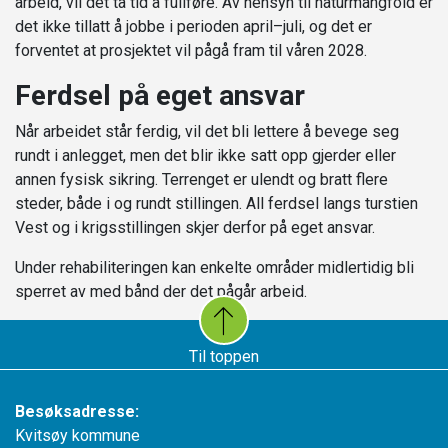
arbeid, vil det ta tid å fullføre. Av hensyn til naturmangfold er
det ikke tillatt å jobbe i perioden april–juli, og det er
forventet at prosjektet vil pågå fram til våren 2028.
Ferdsel på eget ansvar
Når arbeidet står ferdig, vil det bli lettere å bevege seg
rundt i anlegget, men det blir ikke satt opp gjerder eller
annen fysisk sikring. Terrenget er ulendt og bratt flere
steder, både i og rundt stillingen. All ferdsel langs turstien
Vest og i krigsstillingen skjer derfor på eget ansvar.
Under rehabiliteringen kan enkelte områder midlertidig bli
sperret av med bånd der det pågår arbeid.
Til toppen
Besøksadresse:
Kvitsøy kommune